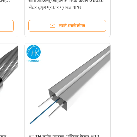
ओवरहेड
ओपीजीडब्ल्यू फाइबर ऑप्टिक केबल G652d
सेंटर ट्यूब प्रकार ग्राउंड वायर
सबसे अच्छी कीमत
ेबल
FTTH ड्रॉप फाइबर ऑप्टिक केबल FRP