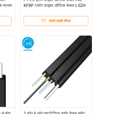
 माध्यम
KFRP 1कोर फाइबर ऑप्टिक केबल LSZH
सबसे अच्छी कीमत
र 4 कोर
2 कोर 6 कोर एफटीटीएच ड्रॉप केबल फ्लैट