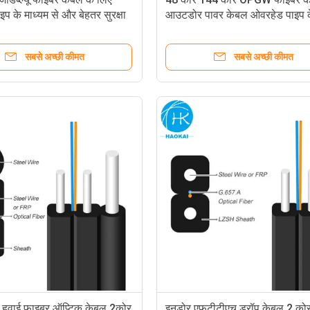
प के माध्यम से और बेहतर सुरक्षा
आउटडोर पावर केबल ओवरहेड पाइप के
फन
से
सबसे अच्छी कीमत
सबसे अच्छी कीमत
 हवाई फाइबर ऑप्टिक केबल 2कोर
इनडोर एफटीटीएच ड्रॉप केबल 2 को