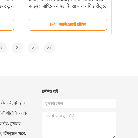
बर टू द
फाइबर ऑप्टिक केबल के साथ अरामिड सेंट्रल
ट्यूब स्टील वायर
सबसे अच्छी कीमत
7
8
>
>>
हमें मेल करें
षेत्र बी, झेंगहोंग
गिकी औद्योगिक पार्क,
ड रोड, हुआइड
उन, डोंगगुआन शहर,