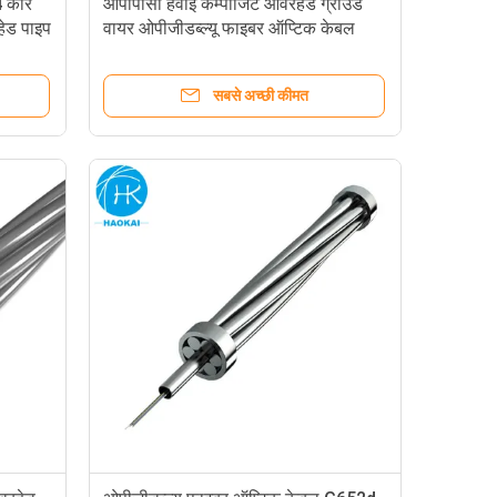
4 कोर
ओपीपीसी हवाई कम्पोजिट ओवरहेड ग्राउंड
हेड पाइप
वायर ओपीजीडब्ल्यू फाइबर ऑप्टिक केबल
सबसे अच्छी कीमत