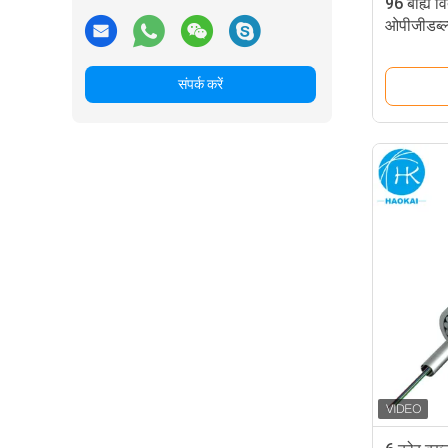
96 बाह्य व
ओपीजीडब्ल्
संपर्क करें