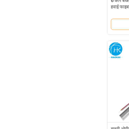
6 कोर बख
हवाई फाइब
बाहरी ओपीज