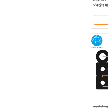
ओवरहेड पाइ
के साथ द
एफटीटीएच