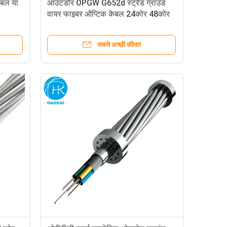
ेबल या
आउटडोर OPGW G652d स्ट्रैंड ग्राउंड
वायर फाइबर ऑप्टिक केबल 24कोर 48कोर
96कोर 144कोर
सबसे अच्छी कीमत