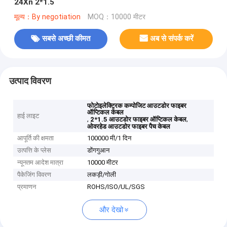
24Xn 2*1.5
मूल्य：By negotiation
MOQ：10000 मीटर
सबसे अच्छी कीमत
अब से संपर्क करें
उत्पाद विवरण
फोटोइलेक्ट्रिक कम्पोजिट आउटडोर फाइबर
ऑप्टिकल केबल
हाई लाइट
,
,
2*1.5 आउटडोर फाइबर ऑप्टिकल केबल
ओवरहेड आउटडोर फाइबर पैच केबल
आपूर्ति की क्षमता
100000 मी/1 दिन
उत्पत्ति के प्लेस
डोंगगुआन
न्यूनतम आदेश मात्रा
10000 मीटर
पैकेजिंग विवरण
लकड़ी/गोली
प्रमाणन
ROHS/ISO/UL/SGS
और देखो