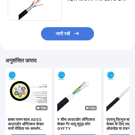
24Xn 2*1.5
जारी रखें
अनुशंसित उत्पाद
हल्का वजन वाला ADSS
Y शीथ आउटडोर ऑप्टिकल
एएसयू त्रिभुज बाहर
आउटडोर ऑप्टिकल केबल
केबल गैर धातु सुदृढ़ कोर
केबल के लिए लघु स्प
सभी मीडिया स्व-समर्थन
GYFTY
ओवरहेड या दफन बिछा
फाइबर ऑप्टिक केबल
लिए