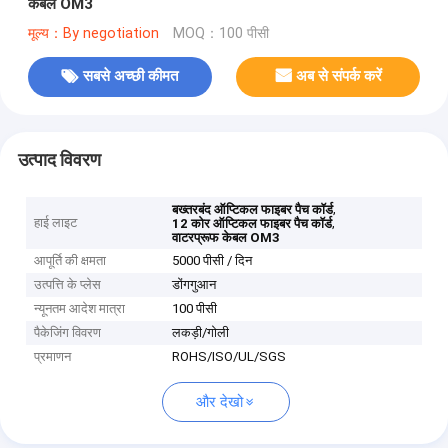
केबल OM3
मूल्य：By negotiation
MOQ：100 पीसी
सबसे अच्छी कीमत
अब से संपर्क करें
उत्पाद विवरण
,
बख्तरबंद ऑप्टिकल फाइबर पैच कॉर्ड
हाई लाइट
,
12 कोर ऑप्टिकल फाइबर पैच कॉर्ड
वाटरप्रूफ केबल OM3
आपूर्ति की क्षमता
5000 पीसी / दिन
उत्पत्ति के प्लेस
डोंगगुआन
न्यूनतम आदेश मात्रा
100 पीसी
पैकेजिंग विवरण
लकड़ी/गोली
प्रमाणन
ROHS/ISO/UL/SGS
और देखो