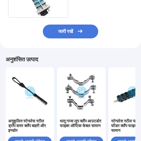
FTTH तार घोंसला क्लैंप
जारी रखें
अनुशंसित उत्पाद
अनुकूलित स्टेनलेस स्टील
धातु गाजा लूप क्लैंप आउटडोर
स्टेनलेस स्टील पाव
ड्रॉप वायर क्लैंप बाहरी और
फाइबर ऑप्टिक केबल सामान
फीडर क्लैंप फाइबर 
इनडोर
सामान