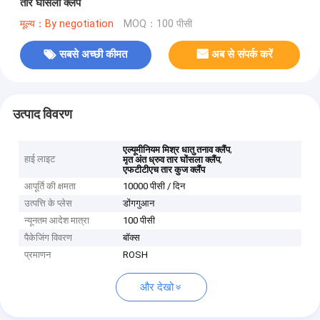
तार घोंसला क्लैंप
मूल्य：By negotiation
MOQ：100 पीसी
सबसे अच्छी कीमत
अब से संपर्क करें
उत्पाद विवरण
,
एल्यूमीनियम मिश्र धातु तनाव क्लैंप
हाई लाइट
,
मृत अंत ध्रुव तार घोंसला क्लैंप
एफटीटीएच तार कुज क्लैंप
आपूर्ति की क्षमता
10000 पीसी / दिन
उत्पत्ति के प्लेस
डोंगगुआन
न्यूनतम आदेश मात्रा
100 पीसी
पैकेजिंग विवरण
बॉक्स
प्रमाणन
ROSH
और देखो