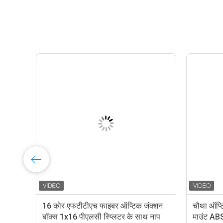
र
16 कोर एफटीटीएच फाइबर ऑप्टिक जंक्शन
चौथा ऑप्ट
बॉक्स 1x16 पीएलसी स्प्लिटर के साथ नाप
माउंट AB