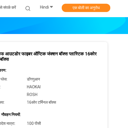
Hindi
े संपर्क करें
एक बोली का अनुरोध
रूफ आउटडोर फाइबर ऑप्टिक जंक्शन बॉक्स प्लास्टिक 16कोर
बॉक्स
िवरण:
 प्लेस:
डोंगगुआन
:
HAOKAI
ROSH
्या:
16कोर टर्मिनल बॉक्स
 नौवहन नियमों:
देश मात्रा:
100 पीसी