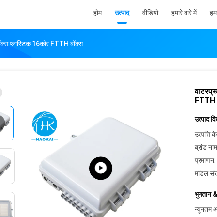
होम
उत्पाद
वीडियो
हमारे बारे में
हमस
क्स प्लास्टिक 16कोर FTTH बॉक्स
वाटरप्
FTTH 
उत्पाद व
उत्पत्ति के
ब्रांड नाम
प्रमाणन:
मॉडल संख
भुगतान &
न्यूनतम आ