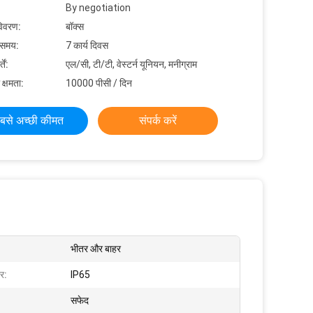
By negotiation
विवरण:
बॉक्स
 समय:
7 कार्य दिवस
ें:
एल/सी, टी/टी, वेस्टर्न यूनियन, मनीग्राम
 क्षमता:
10000 पीसी / दिन
बसे अच्छी कीमत
संपर्क करें
भीतर और बाहर
तर:
IP65
सफेद