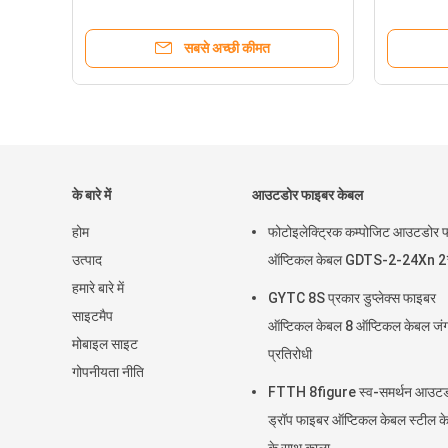
एफडीबी बॉक्स
सबसे अच्छी कीमत
के बारे में
आउटडोर फाइबर केबल
होम
फोटोइलेक्ट्रिक कम्पोजिट आउटडोर 
उत्पाद
ऑप्टिकल केबल GDTS-2-24Xn 2
हमारे बारे में
GYTC 8S प्रकार डुप्लेक्स फाइबर
साइटमैप
ऑप्टिकल केबल 8 ऑप्टिकल केबल जं
मोबाइल साइट
प्रतिरोधी
गोपनीयता नीति
FTTH 8figure स्व-समर्थन आउट
ड्रॉप फाइबर ऑप्टिकल केबल स्टील के