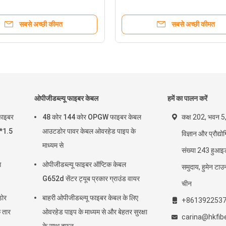
सबसे अच्छी कीमत
सबसे अच्छी कीमत
ओपीजीडब्ल्यू फाइबर केबल
हमें का पालन करें
फाइबर
48 कोर 144 कोर OPGW फाइबर केबल
कक्ष 202, भवन 5, क्
*1.5
आउटडोर पावर केबल ओवरहेड पाइप के
विज्ञान और प्रौद्यो
माध्यम से
संख्या 243 हुआइ
ग
ओपीजीडब्ल्यू फाइबर ऑप्टिक केबल
समुदाय, हुमेन टा
G652d सेंटर ट्यूब प्रकार ग्राउंड वायर
चीन
डोर
बाहरी ओपीजीडब्ल्यू फाइबर केबल के लिए
+861392253
 तार
ओवरहेड पाइप के माध्यम से और बेहतर सुरक्षा
carina@hkfib