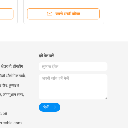
सबसे अच्छी कीमत
हमें मेल करें
षेत्र बी, झेंगहोंग
गिकी औद्योगिक पार्क,
ड रोड, हुआइड
उन, डोंगगुआन शहर,
भेजें
7558
ercable.com