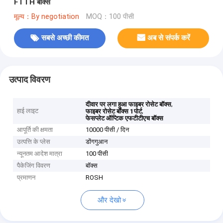
FTTH बॉक्स
मूल्य：By negotiation
MOQ：100 पीसी
सबसे अच्छी कीमत
अब से संपर्क करें
उत्पाद विवरण
,
दीवार पर लगा हुआ फाइबर रोसेट बॉक्स
हाई लाइट
,
फाइबर रोसेट बॉक्स 1पोर्ट
फेसप्लेट ऑप्टिक एफटीटीएच बॉक्स
आपूर्ति की क्षमता
10000 पीसी / दिन
उत्पत्ति के प्लेस
डोंगगुआन
न्यूनतम आदेश मात्रा
100 पीसी
पैकेजिंग विवरण
बॉक्स
प्रमाणन
ROSH
और देखो