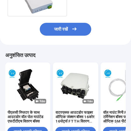
ऑप्टिक FTTH बॉक्स
जारी रखें
अनुशंसित उत्पाद
पीएलसी स्प्लिटर के साथ
वाटरप्रूफ आउटडोर फाइबर
वॉल माउंट मिनी F
आउटडोर वॉल पोल माउंटेड
ऑप्टिक जंक्शन बॉक्स 16कोर
टर्मिनेशन बॉक्स फाइ
एफटीटीएच वितरण बॉक्स
16पोर्ट्स FTTH वितरण
ऑप्टिक SM पीटीओ 
बॉक्स
बॉक्स पिगटेल के सा