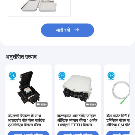
वितरण बॉक्स
जारी रखें
अनुशंसित उत्पाद
पीएलसी स्प्लिटर के साथ
वाटरप्रूफ आउटडोर फाइबर
वॉल माउंट मिनी F
आउटडोर वॉल पोल माउंटेड
ऑप्टिक जंक्शन बॉक्स 16कोर
टर्मिनेशन बॉक्स फाइ
एफटीटीएच वितरण बॉक्स
16पोर्ट्स FTTH वितरण
ऑप्टिक SM पीटीओ 
बॉक्स
बॉक्स पिगटेल के सा