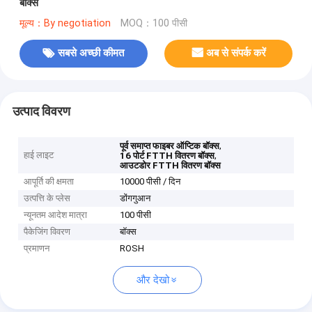
बॉक्स
मूल्य：By negotiation
MOQ：100 पीसी
सबसे अच्छी कीमत
अब से संपर्क करें
उत्पाद विवरण
,
पूर्व समाप्त फाइबर ऑप्टिक बॉक्स
हाई लाइट
,
16 पोर्ट FTTH वितरण बॉक्स
आउटडोर FTTH वितरण बॉक्स
आपूर्ति की क्षमता
10000 पीसी / दिन
उत्पत्ति के प्लेस
डोंगगुआन
न्यूनतम आदेश मात्रा
100 पीसी
पैकेजिंग विवरण
बॉक्स
प्रमाणन
ROSH
और देखो