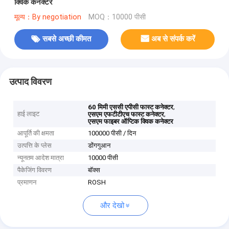
क्विक कनेक्टर
मूल्य：By negotiation
MOQ：10000 पीसी
सबसे अच्छी कीमत
अब से संपर्क करें
उत्पाद विवरण
,
60 मिमी एससी एपीसी फास्ट कनेक्टर
हाई लाइट
,
एसएम एफटीटीएच फास्ट कनेक्टर
एसएम फाइबर ऑप्टिक क्विक कनेक्टर
आपूर्ति की क्षमता
100000 पीसी / दिन
उत्पत्ति के प्लेस
डोंगगुआन
न्यूनतम आदेश मात्रा
10000 पीसी
पैकेजिंग विवरण
बॉक्स
प्रमाणन
ROSH
और देखो