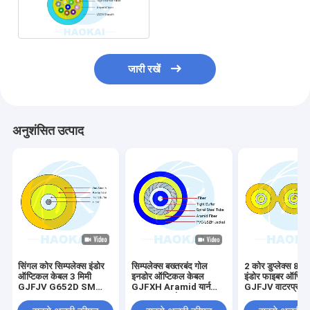
ऑप्टिक केबल
जारी रखें
अनुशंसित उत्पाद
सिंगल कोर सिम्पलेक्स इंडोर
सिम्पलेक्स बख्तरबंद गोल
2 कोर डुप्लेक्स 8 प्
ऑप्टिकल केबल 3 मिमी
इनडोर ऑप्टिकल केबल
इंडोर फाइबर ऑप्टि
GJFJV G652D SM
GJFXH Aramid यार्न
GJFJV वाटरप्रूफ
फाइबर
ताकत सदस्य के साथ
1000m 2000m