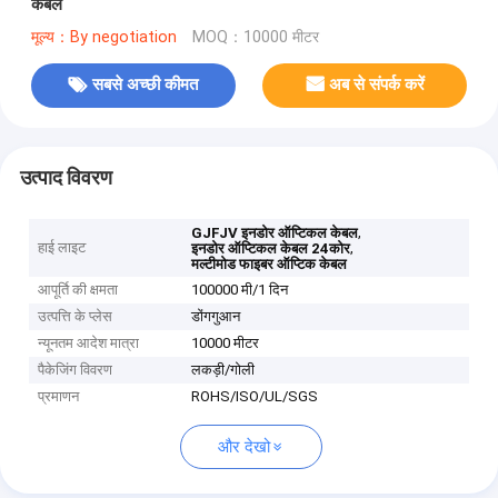
केबल
मूल्य：By negotiation
MOQ：10000 मीटर
सबसे अच्छी कीमत
अब से संपर्क करें
उत्पाद विवरण
,
GJFJV इनडोर ऑप्टिकल केबल
हाई लाइट
,
इनडोर ऑप्टिकल केबल 24कोर
मल्टीमोड फाइबर ऑप्टिक केबल
आपूर्ति की क्षमता
100000 मी/1 दिन
उत्पत्ति के प्लेस
डोंगगुआन
न्यूनतम आदेश मात्रा
10000 मीटर
पैकेजिंग विवरण
लकड़ी/गोली
प्रमाणन
ROHS/ISO/UL/SGS
और देखो