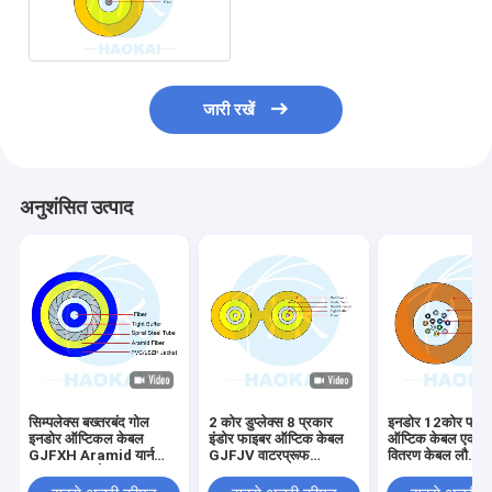
फाइबर
जारी रखें
अनुशंसित उत्पाद
सिम्पलेक्स बख्तरबंद गोल
2 कोर डुप्लेक्स 8 प्रकार
इनडोर 12कोर फाइ
इनडोर ऑप्टिकल केबल
इंडोर फाइबर ऑप्टिक केबल
ऑप्टिक केबल एकल 
GJFXH Aramid यार्न
GJFJV वाटरप्रूफ
वितरण केबल लौ
ताकत सदस्य के साथ
1000m 2000m
retardant