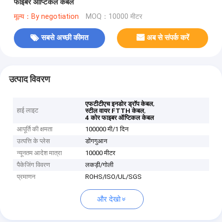
फाइबर ऑप्टिकल केबल
मूल्य：By negotiation
MOQ：10000 मीटर
सबसे अच्छी कीमत
अब से संपर्क करें
उत्पाद विवरण
,
एफटीटीएच इनडोर ड्रॉप केबल
हाई लाइट
,
स्टील वायर FTTH केबल
4 कोर फाइबर ऑप्टिकल केबल
आपूर्ति की क्षमता
100000 मी/1 दिन
उत्पत्ति के प्लेस
डोंगगुआन
न्यूनतम आदेश मात्रा
10000 मीटर
पैकेजिंग विवरण
लकड़ी/गोली
प्रमाणन
ROHS/ISO/UL/SGS
और देखो