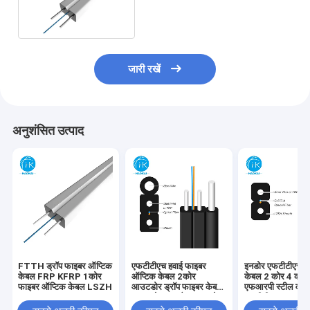
फाइबर ऑप्टिकल केबल
जारी रखें
अनुशंसित उत्पाद
FTTH ड्रॉप फाइबर ऑप्टिक
एफटीटीएच हवाई फाइबर
इनडोर एफटीटीएच ड्
केबल FRP KFRP 1कोर
ऑप्टिक केबल 2कोर
केबल 2 कोर 4 कोर
फाइबर ऑप्टिक केबल LSZH
आउटडोर ड्रॉप फाइबर केबल
एफआरपी स्टील वाय
एलएसजेडएच ब्लैक कलर के
एफटीटीएच फाइबर टू
साथ