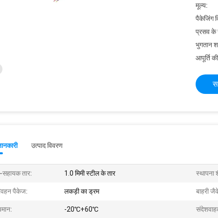
मूल्य:
पैकेजिंग 
प्रसव के
भुगतान शर्त
आपूर्ति की
स
जानकारी
उत्पाद विवरण
व-सहायक तार:
1.0 मिमी स्टील के तार
स्थापना श
िवहन पैकेज:
लकड़ी का ड्रम
बाहरी जै
पमान:
-20℃+60℃
संदेशवाह