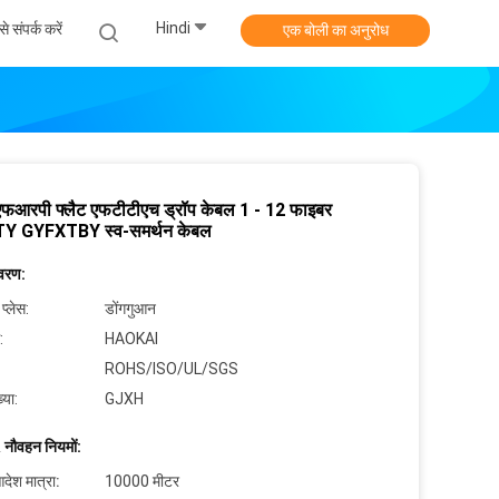
Hindi
े संपर्क करें
एक बोली का अनुरोध
एफआरपी फ्लैट एफटीटीएच ड्रॉप केबल 1 - 12 फाइबर
Y GYFXTBY स्व-समर्थन केबल
िवरण:
 प्लेस:
डोंगगुआन
:
HAOKAI
ROHS/ISO/UL/SGS
्या:
GJXH
 नौवहन नियमों:
देश मात्रा:
10000 मीटर