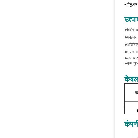
• मैं
डूअर 
उत्पा
●
विशेष क
●
फाइबर क
●
अतिरिक्
●
सरल सं
●
उपन्या
●
कम धुआ
केबल
फ
कंपन