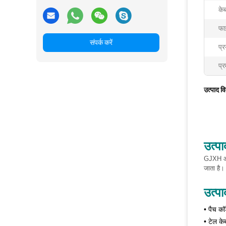
के
फा
संपर्क करें
प्र
प्र
उत्पाद व
उत्पा
GJXH ऑप्
जाता है।
उत्प
• पैच कॉर
• टेल क