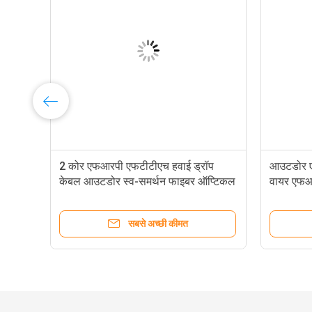
ट
2 कोर एफआरपी एफटीटीएच हवाई ड्रॉप
आउटडोर एफ
्रल
केबल आउटडोर स्व-समर्थन फाइबर ऑप्टिकल
वायर एफआ
ड्रॉप केबल
ऑप्टिक क
सबसे अच्छी कीमत