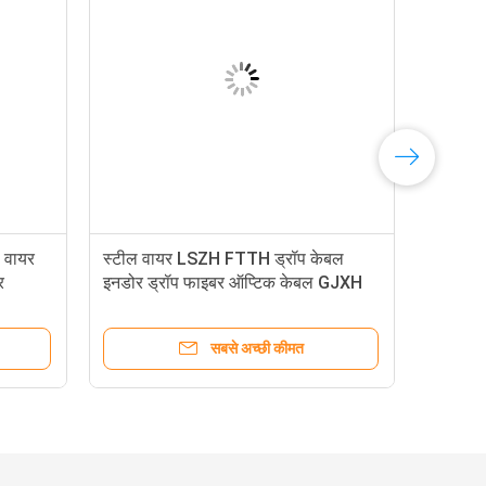
 वायर
स्टील वायर LSZH FTTH ड्रॉप केबल
र
इनडोर ड्रॉप फाइबर ऑप्टिक केबल GJXH
G657a1
सबसे अच्छी कीमत