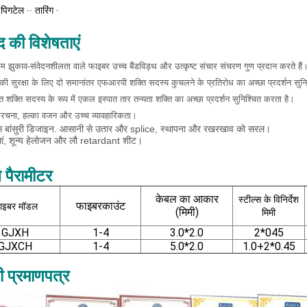
पिगटेल ∙∙ तारिंग ∙
द की विशेषताएं
म झुकाव-संवेदनशीलता वाले फाइबर उच्च बैंडविड्थ और उत्कृष्ट संचार संचरण गुण प्रदान करते हैं
ी सुरक्षा के लिए दो समानांतर एफआरपी शक्ति सदस्य कुचलने के प्रतिरोध का अच्छा प्रदर्शन सुनिश
त शक्ति सदस्य के रूप में एकल इस्पात तार तन्यता शक्ति का अच्छा प्रदर्शन सुनिश्चित करता है।
रचना, हल्का वजन और उच्च व्यावहारिकता।
स बांसुरी डिजाइन. आसानी से उतार और splice, स्थापना और रखरखाव को सरल।
ं, शून्य हेलोजन और लौ retardant शीट।
 पैरामीटर
केबल का आकार
स्टील्स के विनिर्देश
फाइबर
काउंट
ाइबर मॉडल
(मिमी)
मिमी
GJXH
1-4
3.0*2.0
2*045
GJXCH
1-4
5.0*2.0
1.0+2*0.45
ी प्रमाणपत्र