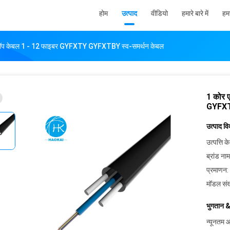
होम
उत्पाद
वीडियो
हमारे बारे में
हमस
्रॉप केबल 1 - 12 फाइबर GYFXTY GYFXTBY स्व-समर्थन केबल
1 कोर 
GYFXT
उत्पाद व
उत्पत्ति के
ब्रांड नाम
प्रमाणन:
मॉडल संख
भुगतान &
न्यूनतम आ