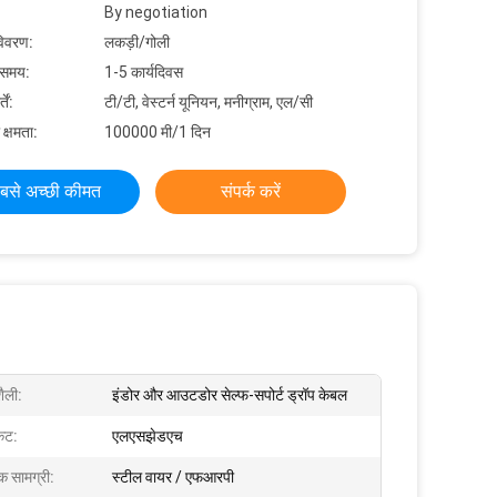
By negotiation
विवरण:
लकड़ी/गोली
 समय:
1-5 कार्यदिवस
ें:
टी/टी, वेस्टर्न यूनियन, मनीग्राम, एल/सी
 क्षमता:
100000 मी/1 दिन
बसे अच्छी कीमत
संपर्क करें
ैली:
इंडोर और आउटडोर सेल्फ-सपोर्ट ड्रॉप केबल
केट:
एलएसझेडएच
क सामग्री:
स्टील वायर / एफआरपी