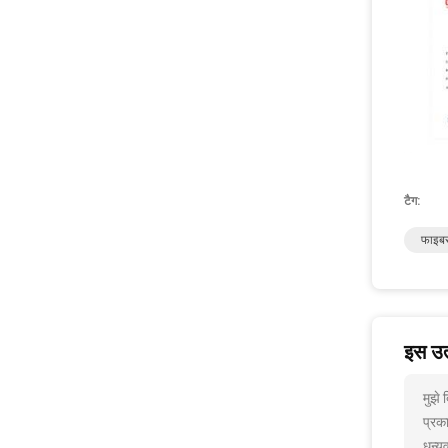
टैग:
फाइबर
इस उत्
मुझे
प्रक
धन्यव