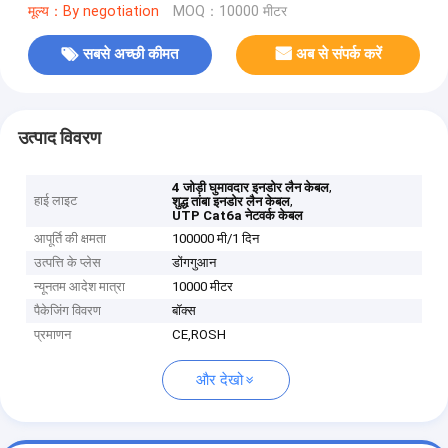
मूल्य：By negotiation
MOQ：10000 मीटर
सबसे अच्छी कीमत
अब से संपर्क करें
उत्पाद विवरण
,
4 जोड़ी घुमावदार इनडोर लैन केबल
हाई लाइट
,
शुद्ध तांबा इनडोर लैन केबल
UTP Cat6a नेटवर्क केबल
आपूर्ति की क्षमता
100000 मी/1 दिन
उत्पत्ति के प्लेस
डोंगगुआन
न्यूनतम आदेश मात्रा
10000 मीटर
पैकेजिंग विवरण
बॉक्स
प्रमाणन
CE,ROSH
और देखो