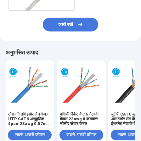
जारी रखें
अनुशंसित उत्पाद
ठोस नंगे तांबे इंडोर लैन केबल
पीवीसी जैकेट कैट 6 नेटवर्क
यूटीपी CAT6 यूवी प
UTP CAT6 अनुकूलित
केबल 23awg 8 कंडक्टर
आउटडोर लैन केबल
4pair 23awg 0.57mm
सीसीए संचार केबल
ईथरनेट नेटवर्क के
250MHz
मीटर
सबसे अच्छी कीमत
सबसे अच्छी कीमत
सबसे अच्छी 