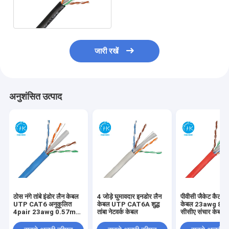
ईथरनेट नेटवर्क केबल 300 मीटर
जारी रखें
अनुशंसित उत्पाद
ठोस नंगे तांबे इंडोर लैन केबल
4 जोड़े घुमावदार इनडोर लैन
पीवीसी जैकेट कैट 6 न
UTP CAT6 अनुकूलित
केबल UTP CAT6A शुद्ध
केबल 23awg 8 कं
4pair 23awg 0.57mm
तांबा नेटवर्क केबल
सीसीए संचार केबल
250MHz