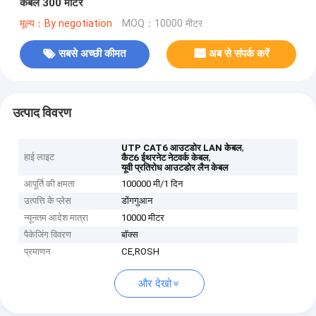
केबल 300 मीटर
मूल्य：By negotiation
MOQ：10000 मीटर
सबसे अच्छी कीमत
अब से संपर्क करें
उत्पाद विवरण
,
UTP CAT6 आउटडोर LAN केबल
हाई लाइट
,
कैट6 ईथरनेट नेटवर्क केबल
यूवी प्रतिरोध आउटडोर लैन केबल
आपूर्ति की क्षमता
100000 मी/1 दिन
उत्पत्ति के प्लेस
डोंगगुआन
न्यूनतम आदेश मात्रा
10000 मीटर
पैकेजिंग विवरण
बॉक्स
प्रमाणन
CE,ROSH
और देखो