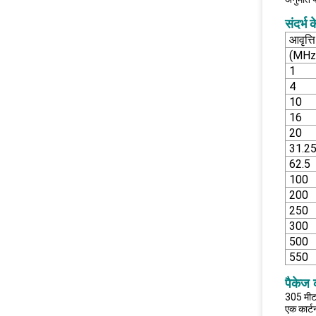
संदर्भ 
आवृत्ति
(MHz
1
4
10
16
20
31.2
62.5
100
200
250
300
500
550
पैकेज
305 मीट
एक कार्टन