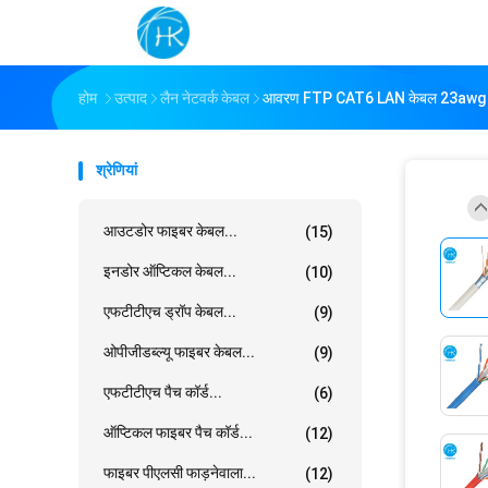
होम
उत्पाद
लैन नेटवर्क केबल
आवरण FTP CAT6 LAN केबल 23awg कॉ
श्रेणियां
आउटडोर फाइबर केबल...
(15)
इनडोर ऑप्टिकल केबल...
(10)
एफटीटीएच ड्रॉप केबल...
(9)
ओपीजीडब्ल्यू फाइबर केबल...
(9)
एफटीटीएच पैच कॉर्ड...
(6)
ऑप्टिकल फाइबर पैच कॉर्ड...
(12)
फाइबर पीएलसी फाड़नेवाला...
(12)