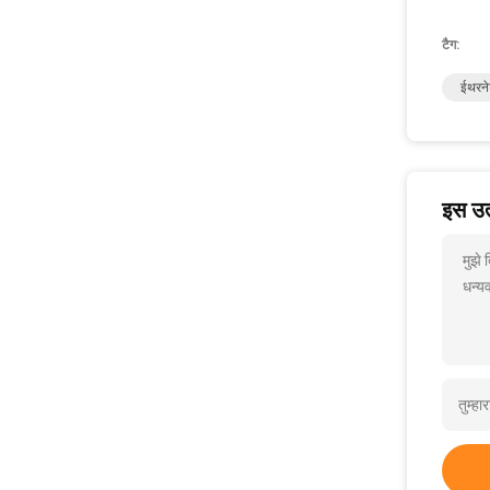
टैग:
ईथरने
इस उत्
मुझे
धन्यव