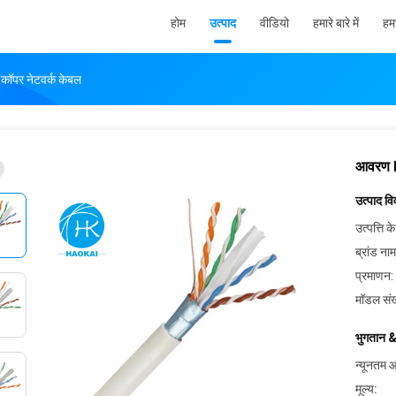
होम
उत्पाद
वीडियो
हमारे बारे में
हमस
पर नेटवर्क केबल
आवरण 
उत्पाद व
उत्पत्ति के
ब्रांड नाम
प्रमाणन:
मॉडल संख
भुगतान &
न्यूनतम आ
मूल्य: