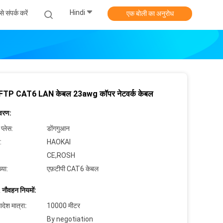
Hindi
े संपर्क करें
एक बोली का अनुरोध
FTP CAT6 LAN केबल 23awg कॉपर नेटवर्क केबल
िवरण:
 प्लेस:
डोंगगुआन
:
HAOKAI
CE,ROSH
्या:
एफ़टीपी CAT6 केबल
 नौवहन नियमों:
देश मात्रा:
10000 मीटर
By negotiation