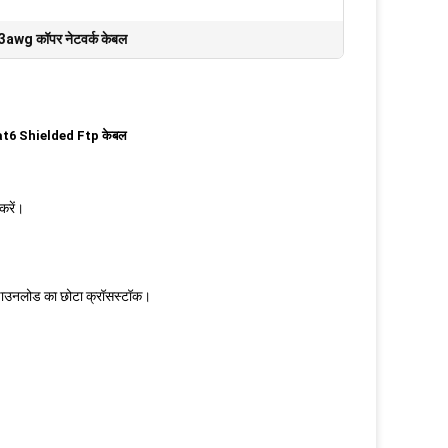
3awg कॉपर नेटवर्क केबल
Cat6 Shielded Ftp केबल
करें।
 डाउनलोड का छोटा क्रॉसस्टॉक।