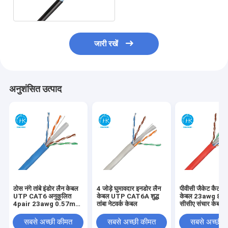
जारी रखें
अनुशंसित उत्पाद
ठोस नंगे तांबे इंडोर लैन केबल
4 जोड़े घुमावदार इनडोर लैन
पीवीसी जैकेट कैट 6 न
UTP CAT6 अनुकूलित
केबल UTP CAT6A शुद्ध
केबल 23awg 8 कं
4pair 23awg 0.57mm
तांबा नेटवर्क केबल
सीसीए संचार केबल
250MHz
सबसे अच्छी कीमत
सबसे अच्छी कीमत
सबसे अच्छी 