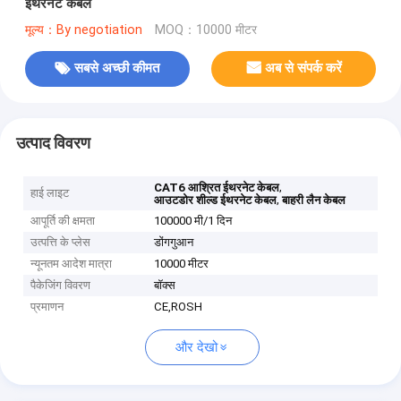
ईथरनेट केबल
मूल्य：By negotiation
MOQ：10000 मीटर
सबसे अच्छी कीमत
अब से संपर्क करें
उत्पाद विवरण
,
CAT6 आश्रित ईथरनेट केबल
हाई लाइट
,
आउटडोर शील्ड ईथरनेट केबल
बाहरी लैन केबल
आपूर्ति की क्षमता
100000 मी/1 दिन
उत्पत्ति के प्लेस
डोंगगुआन
न्यूनतम आदेश मात्रा
10000 मीटर
पैकेजिंग विवरण
बॉक्स
प्रमाणन
CE,ROSH
और देखो